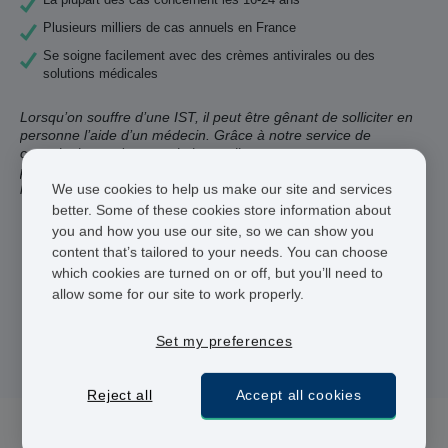
Plusieurs milliers de cas annuels en France
Se soigne facilement avec des crèmes antivirales ou des
solutions médicales
Lorsqu’on souffre d’une IST, il peut être gênant de solliciter en
personne l’aide d’un médecin. Grâce à notre service de
consultation et de prescription en ligne, vous pouvez vous
procurer depuis notre site internet un traitement efficace pour
We use cookies to help us make our site and services
les verrues génitales.
better. Some of these cookies store information about
you and how you use our site, so we can show you
Praticiens agréés
content that’s tailored to your needs. You can choose
which cookies are turned on or off, but you’ll need to
Livraison 48 heures
allow some for our site to work properly.
Paiement sécurisé
Set my preferences
Reject all
Accept all cookies