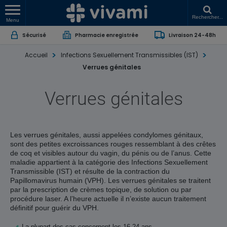
Rechercher...
Menu
Sécurisé
Pharmacie enregistrée
Livraison 24-48h
Accueil
Infections Sexuellement Transmissibles (IST)
Verrues génitales
Verrues génitales
Les verrues génitales, aussi appelées condylomes génitaux,
sont des petites excroissances rouges ressemblant à des crêtes
de coq et visibles autour du vagin, du pénis ou de l’anus. Cette
maladie appartient à la catégorie des Infections Sexuellement
Transmissible (IST) et résulte de la contraction du
Papillomavirus humain (VPH). Les verrues génitales se traitent
par la prescription de crèmes topique, de solution ou par
procédure laser. A l’heure actuelle il n’existe aucun traitement
définitif pour guérir du VPH.
La plupart des cas concernent les 16-24 ans