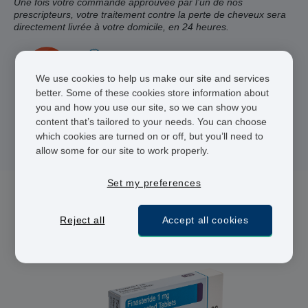
Une fois votre commande approuvée par l’un de nos
prescripteurs, votre traitement contre la perte de cheveux sera
directement livrée à votre domicile, en 24 heures.
Praticiens agréés
We use cookies to help us make our site and services
Livraison 48 heures
better. Some of these cookies store information about
you and how you use our site, so we can show you
Paiement sécurisé
content that’s tailored to your needs. You can choose
which cookies are turned on or off, but you’ll need to
allow some for our site to work properly.
Set my preferences
2 médicament(s) pour Calvitie
Reject all
Accept all cookies