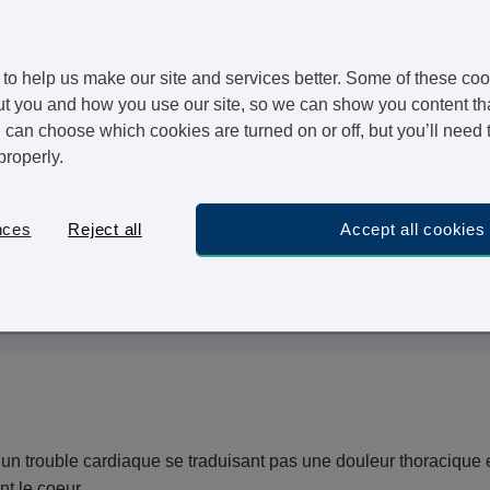
iés, nous offrons aussi la possibilité de répéter une
ux qui souhaitent voir leur médicament renouvellé et
to help us make our site and services better. Some of these coo
t you and how you use our site, so we can show you content that
can choose which cookies are turned on or off, but you’ll need 
properly.
nces
Reject all
Accept all cookies
 correspond à une réponse excessive et anormale du système imm
t un trouble cardiaque se traduisant pas une douleur thoracique 
t le coeur.