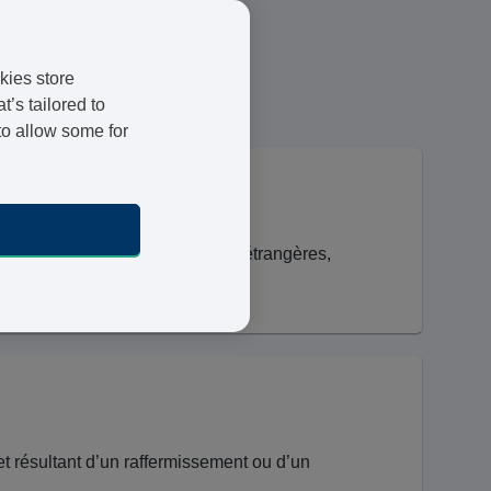
Praticiens agréés
Livraison 48 heures
kies store
’s tailored to
Paiement sécurisé
to allow some for
unitaire à certaines substances étrangères,
et résultant d’un raffermissement ou d’un