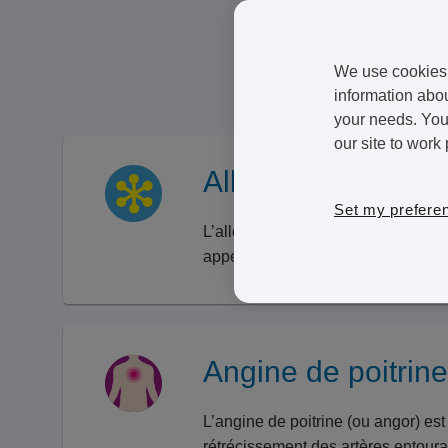
par des professionnels qualif
commande facilement pour ce
livré à domicile.
We use cookies 
information abou
your needs. You 
our site to work 
Allergies
Set my prefere
L’allergie, ou l’hypersensibilité,
appelées allergènes.
Angine de poitrine
L’angine de poitrine (ou angor) es
rétrécissement des artères entouran