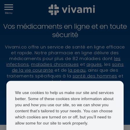
Menu
Vos médicaments en ligne et en toute
sécurité
Vivami.co offre un service de santé en ligne efficace
et rapide. Notre pharmacie en ligne délivre des
médicaments pour plus de 82 maladies dont
les
infections
,
maladies chroniques
et
aiguës
, les
soins
de la vie courante
et de
la peau
, ainsi que des
traitements spécifiques à la
santé des hommes
et
des femmes
.
We use cookies to help us make our site and services
better. Some of these cookies store information about
you and how you use our site, so we can show you
content that’s tailored to your needs. You can choose
251 médicaments
82 maladies
which cookies are turned on or off, but you’ll need to
allow some for our site to work properly.