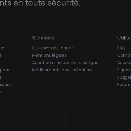
s en toute sécurité.
Services
Utili
ne
Qui sommes-nous ?
FAQ
e
Mentions légales
Compt
Achat de médicaments en ligne
Accessi
 peau
Médicaments hors indication
Signal
e
Suggér
niques
Paramè
ës