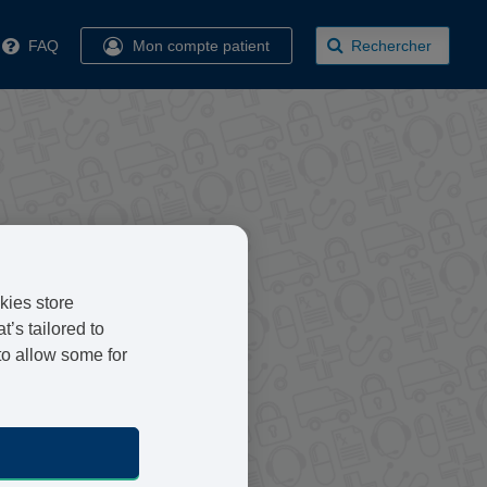
FAQ
Mon compte patient
Rechercher
tes ayant pour ambition de
fs aux questions de santé.
kies store
’s tailored to
é touche à de multiples
to allow some for
r personnes âgées. Nous nous
la médecine du sport en général.
 site internet qui fournit à nos
 consultation médicale et de