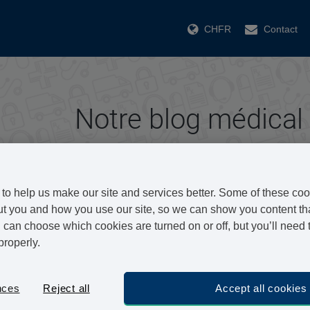
CHFR
Contact
Notre blog médical
Nous sommes une équipe de médecins généralis
vous fournir chaques semaine des articles relati
to help us make our site and services better. Some of these coo
t you and how you use our site, so we can show you content that
En tant que médecins généralistes, notre activit
can choose which cookies are turned on or off, but you’ll need 
properly.
spécialités, de la pédiatrie à la médecine pou
intéressons aussi aux blessures sportives et à 
Nous sommes ravis de travailler sur Vivami.co, un
nces
Reject all
Accept all cookies
patients un service novateur, sûr et sécurisé, de