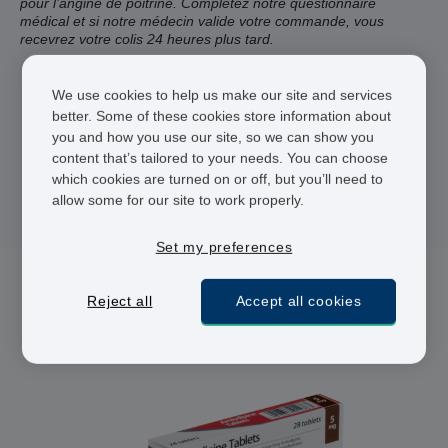
pour l’angine de poitrine. Complétez notre questionnaire
médical et si notre médecin valide votre commande, vous
recevrez votre colis 24 heures plus tard.
Praticiens agréés
We use cookies to help us make our site and services
better. Some of these cookies store information about
Livraison 48 heures
you and how you use our site, so we can show you
content that’s tailored to your needs. You can choose
Paiement sécurisé
which cookies are turned on or off, but you’ll need to
allow some for our site to work properly.
Set my preferences
Reject all
Accept all cookies
2 médicament(s) pour Angine de poitrine