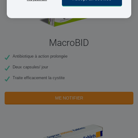
MacroBID
Antibiotique à action prolongée
Deux capsules/ jour
Traite efficacement la cystite
ME NOTIFIER