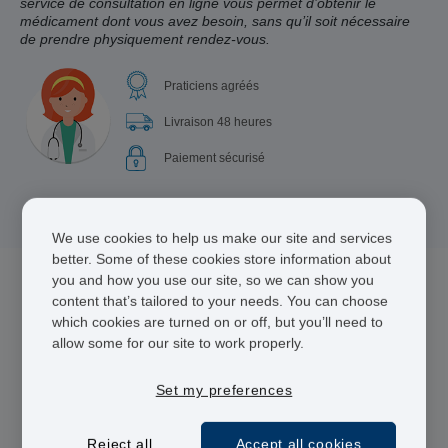
service de consultation en ligne vous permet d’obtenir le
médicament dont vous avez besoin, sans qu’il soit nécessaire
de prendre physiquement rendez-vous.
Praticiens agréés
Livraison 48 heures
Paiement sécurisé
We use cookies to help us make our site and services
better. Some of these cookies store information about
you and how you use our site, so we can show you
content that’s tailored to your needs. You can choose
3 médicament(s) pour Cystite
which cookies are turned on or off, but you’ll need to
allow some for our site to work properly.
Set my preferences
Reject all
Accept all cookies