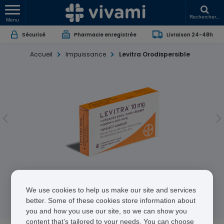
Rechercher...
Menu
Sécurisé
Pharmacie enregistrée
Livraison 24-48h
Accueil
Impuissance
Levitra Orodispersible
Levitra Orodispersible
We use cookies to help us make our site and services
Vardenafil Hydrochloride
better. Some of these cookies store information about
you and how you use our site, so we can show you
content that’s tailored to your needs. You can choose