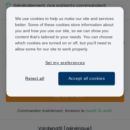
Généralement, nos patients commandent
12 comprimés
tous
les 2 mois.
We use cookies to help us make our site and services
better. Some of these cookies store information about
Levitra
you and how you use our site, so we can show you
content that’s tailored to your needs. You can choose
20MG
which cookies are turned on or off, but you’ll need to
allow some for our site to work properly.
8 COMPRIMÉS - CHF 252,95
Set my preferences
CHF 252,95
Reject all
Accept all cookies
Economisez CHF 41,00
ME NOTIFIER
mardi 11 août
Commandez maintenant, livraison le
Vardenafil (générique)