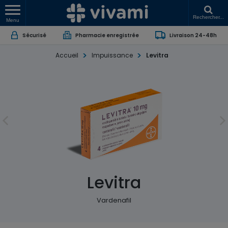
Rechercher...
Menu
Sécurisé
Pharmacie enregistrée
Livraison 24-48h
Accueil
Impuissance
Levitra
Levitra
Vardenafil