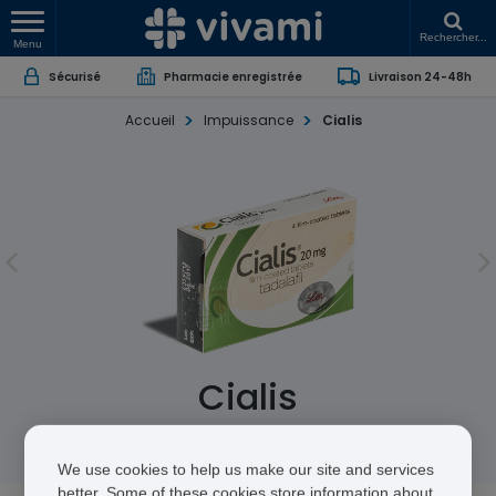
Rechercher...
Menu
Sécurisé
Pharmacie enregistrée
Livraison 24-48h
Accueil
Impuissance
Cialis
Cialis
Tadalafil
We use cookies to help us make our site and services
better. Some of these cookies store information about