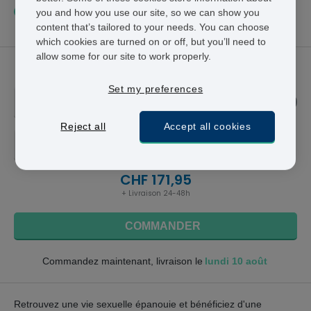
Généralement, nos patients commandent
you and how you use our site, so we can show you
12 comprimés
tous
les 2 mois.
content that’s tailored to your needs. You can choose
which cookies are turned on or off, but you’ll need to
allow some for our site to work properly.
Cialis
Set my preferences
20 MG
Reject all
Accept all cookies
4 COMPRIMÉS - CHF 171,95
CHF 171,95
+ Livraison 24-48h
COMMANDER
lundi 10 août
Commandez maintenant, livraison le
Retrouvez une vie sexuelle épanouie et bénéficiez d'une