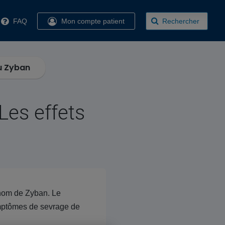
FAQ
Mon compte patient
Rechercher
u Zyban
Les effets
e nom de Zyban. Le
ymptômes de sevrage de