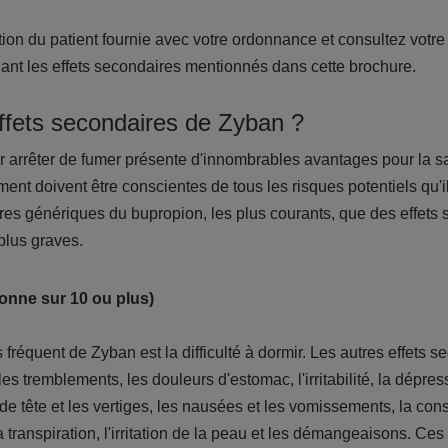
ation du patient fournie avec votre ordonnance et consultez votr
ant les effets secondaires mentionnés dans cette brochure.
effets secondaires de Zyban ?
r arrêter de fumer présente d'innombrables avantages pour la s
ment doivent être conscientes de tous les risques potentiels qu'il
res génériques du bupropion, les plus courants, que des effets
 plus graves.
onne sur 10 ou plus)
s fréquent de Zyban est la difficulté à dormir. Les autres effets s
 les tremblements, les douleurs d'estomac, l'irritabilité, la dépr
de tête et les vertiges, les nausées et les vomissements, la con
la transpiration, l'irritation de la peau et les démangeaisons. Ce