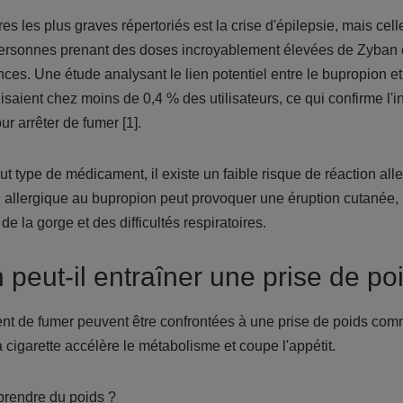
es les plus graves répertoriés est la crise d'épilepsie, mais cell
personnes prenant des doses incroyablement élevées de Zyban 
ces. Une étude analysant le lien potentiel entre le bupropion et 
isaient chez moins de 0,4 % des utilisateurs, ce qui confirme l
ur arrêter de fumer [1].
t type de médicament, il existe un faible risque de réaction all
 allergique au bupropion peut provoquer une éruption cutanée,
e la gorge et des difficultés respiratoires.
 peut-il entraîner une prise de po
ent de fumer peuvent être confrontées à une prise de poids com
a cigarette accélère le métabolisme et coupe l'appétit.
l prendre du poids ?