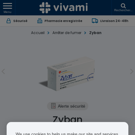
Rechercher...
Menu
Sécurisé
Pharmacie enregistrée
Livraison 24-48h
Accueil
Arrêter de fumer
Zyban
Alerte sécurité
Zyban
Chlorhydrate de Bupropion
We use cookies to help us make our site and services