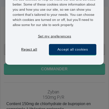
better. Some of these cookies store information about
you and how you use our site, so we can show you
content that’s tailored to your needs. You can choose
Bupropion
which cookies are turned on or off, but you’ll need to
150mg
allow some for our site to work properly.
Contient 150mg de chlorhydrate de bupropion en
comprimés à libération prolongée. Version générique
Set my preferences
du traitement Zyban.
60 Comprimés - CHF 207,95
Reject all
Accept all cookies
+ Livraison 24-48h
COMMANDER
Zyban
150mg P/R
Contient 150mg de chlorhydrate de bupropion en