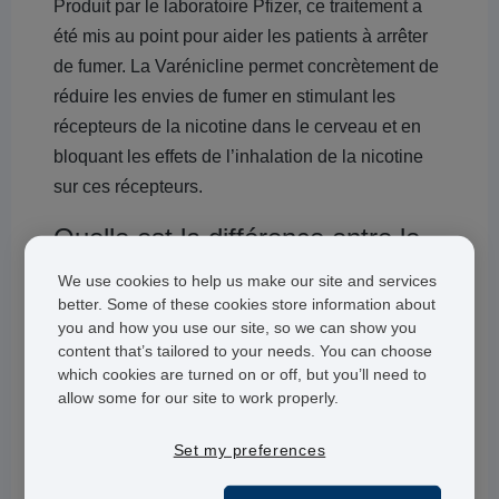
Produit par le laboratoire Pfizer, ce traitement a
été mis au point pour aider les patients à arrêter
de fumer. La Varénicline permet concrètement de
réduire les envies de fumer en stimulant les
récepteurs de la nicotine dans le cerveau et en
bloquant les effets de l’inhalation de la nicotine
sur ces récepteurs.
Quelle est la différence entre le
Champix et Chantix ?
We use cookies to help us make our site and services
better. Some of these cookies store information about
Comme nous l’avons précisé ci-dessus, l’unique
you and how you use our site, so we can show you
différence entre ces deux médicaments est leur
content that’s tailored to your needs. You can choose
nom.
which cookies are turned on or off, but you’ll need to
allow some for our site to work properly.
Pfizer est le laboratoire pharmaceutique à
l’origine de ces deux traitements vendus sous
Set my preferences
des noms distincts selon la zone géographique.