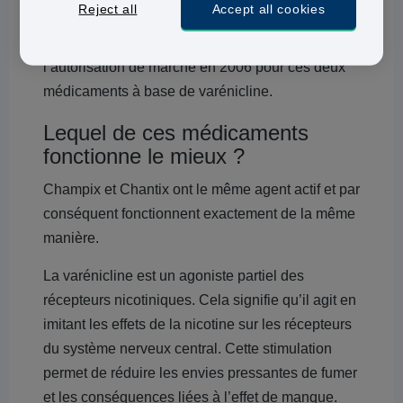
Reject all
Accept all cookies
L’autorité de santé FDA et l’Agence Européenne
du Médicament ont toutes les deux délivré
l’autorisation de marché en 2006 pour ces deux
médicaments à base de varénicline.
Lequel de ces médicaments
fonctionne le mieux ?
Champix et Chantix ont le même agent actif et par
conséquent fonctionnent exactement de la même
manière.
La varénicline est un agoniste partiel des
récepteurs nicotiniques. Cela signifie qu’il agit en
imitant les effets de la nicotine sur les récepteurs
du système nerveux central. Cette stimulation
permet de réduire les envies pressantes de fumer
et les conséquences liées à l’effet de manque.