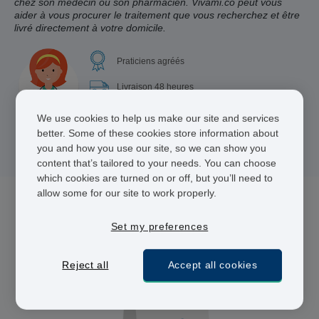
chez son médecin ou son pharmacien. Vivami.co peut vous
aider à vous procurer le traitement que vous recherchez et être
livré directement à votre domicile.
Praticiens agréés
Livraison 48 heures
Paiement sécurisé
We use cookies to help us make our site and services
better. Some of these cookies store information about
you and how you use our site, so we can show you
content that’s tailored to your needs. You can choose
which cookies are turned on or off, but you’ll need to
allow some for our site to work properly.
1 médicament(s) pour Mal des transports
Set my preferences
Reject all
Accept all cookies