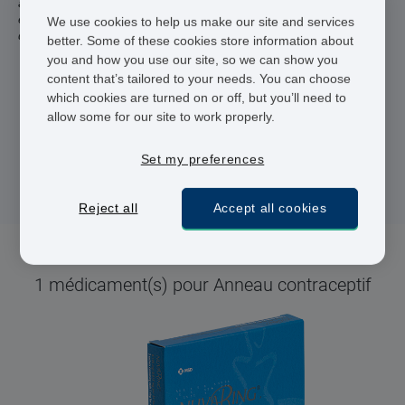
aussi facile. Vivami.co propose un service sécurisé, confidentiel
et rapide, vous permettant d’oublier le stress de la recherche
We use cookies to help us make our site and services
d’une contraception adaptée à votre mode de vie.
better. Some of these cookies store information about
you and how you use our site, so we can show you
content that’s tailored to your needs. You can choose
Praticiens agréés
which cookies are turned on or off, but you’ll need to
Livraison 48 heures
allow some for our site to work properly.
Paiement sécurisé
Set my preferences
Reject all
Accept all cookies
1 médicament(s) pour Anneau contraceptif